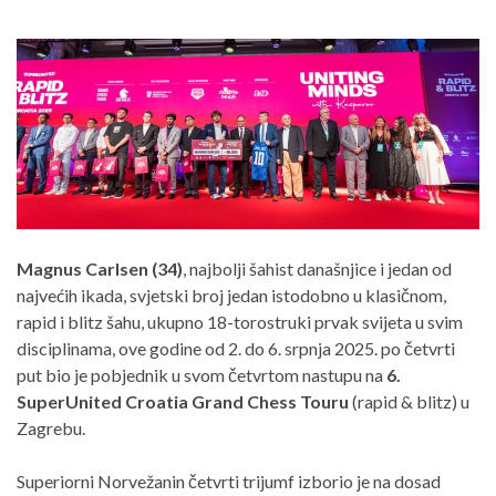
Magnus Carlsen (34)
, najbolji šahist današnjice i jedan od
najvećih ikada, svjetski broj jedan istodobno u klasičnom,
rapid i blitz šahu, ukupno 18-torostruki prvak svijeta u svim
disciplinama, ove godine od 2. do 6. srpnja 2025. po četvrti
put bio je pobjednik u svom četvrtom nastupu na
6.
SuperUnited Croatia Grand Chess Touru
(rapid & blitz) u
Zagrebu.
Superiorni Norvežanin četvrti trijumf izborio je na dosad