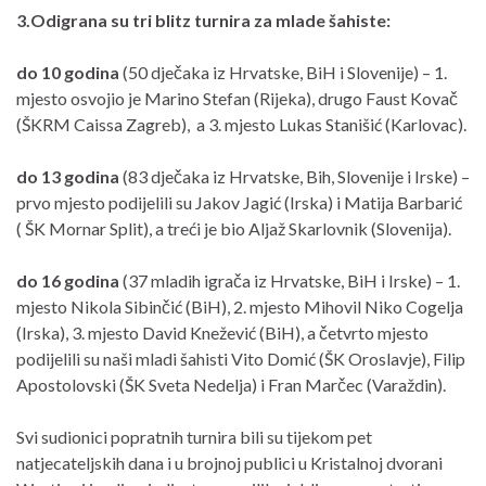
3.Odigrana su tri blitz turnira za mlade šahiste:
do 10 godina
(50 dječaka iz Hrvatske, BiH i Slovenije) – 1.
mjesto osvojio je Marino Stefan (Rijeka), drugo Faust Kovač
(ŠKRM Caissa Zagreb), a 3. mjesto Lukas Stanišić (Karlovac).
do 13 godina
(83 dječaka iz Hrvatske, Bih, Slovenije i Irske) –
prvo mjesto podijelili su Jakov Jagić (Irska) i Matija Barbarić
( ŠK Mornar Split), a treći je bio Aljaž Skarlovnik (Slovenija).
do 16 godina
(37 mladih igrača iz Hrvatske, BiH i Irske) – 1.
mjesto Nikola Sibinčić (BiH), 2. mjesto Mihovil Niko Cogelja
(Irska), 3. mjesto David Knežević (BiH), a četvrto mjesto
podijelili su naši mladi šahisti Vito Domić (ŠK Oroslavje), Filip
Apostolovski (ŠK Sveta Nedelja) i Fran Marčec (Varaždin).
Svi sudionici popratnih turnira bili su tijekom pet
natjecateljskih dana i u brojnoj publici u Kristalnoj dvorani