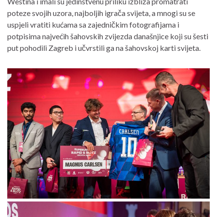
Westina i imali su jedinstvenu priliku izbliza promatrati
poteze svojih uzora, najboljih igrača svijeta, a mnogi su se
uspjeli vratiti kućama sa zajedničkim fotografijama i
potpisima najvećih šahovskih zvijezda današnjice koji su šesti
put pohodili Zagreb i učvrstili ga na šahovskoj karti svijeta.