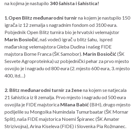
na kojima je nastupilo
340 šahista i šahistica!
1.Open Blitz međunarodni turnir
na kojem je nastupilo 150
igrača iz 12 zemalja s nagradnim fondom od 3100 eura.
Pobjednik Open Blitz turnira bio je hrvatski velemajstor
Marin Bosiočić
, naš vodeći igrač u blitz šahu, ispred
mađarskog velemajstora Gleba Dudina i našeg FIDE
majstora Borne Franca (ŠK Samobor).
Marin Bosiočić
(ŠK
Sesvete Agroproteinka) uz pobjednički pehar za prvo mjesto
osvojio je i nagradu od 800 eura (2. mjesto 600 eura, 3. mjesto
400, itd…)
2. Blitz međunarodni turnir za žene
na kojem se natjecala
21 šahistica iz 8 zemalja. Prvo mjesto i nagradu od 500 eura
osvojila je FIDE majstorica
Milana Babić
(BiH), drugo mjesto
podijelile su Mongolka Numindala Tumurbaatar (ŠK Mornar
Split), naša FIDE majstorica Noemi Špiranec (ŠK Amater
Strizivojna), Arina Kiseleva (FIDE) i Slovenka Pia Rožmanec.