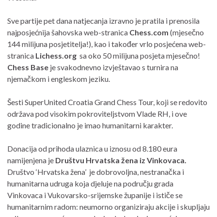
Sve partije pet dana natjecanja izravno je pratila i prenosila
najposjećnija šahovska web-stranica
Chess.com
(mjesečno
144 milijuna posjetitelja!), kao i također vrlo posjećena web-
stranica
Lichess.org
sa oko 50 milijuna posjeta mjesečno!
Chess Base
je svakodnevno izvještavao s turnira na
njemačkom i engleskom jeziku.
Šesti SuperUnited Croatia Grand Chess Tour, koji se redovito
održava pod visokim pokroviteljstvom Vlade RH, i ove
godine tradicionalno je imao humanitarni karakter.
Donacija od prihoda ulaznica u iznosu od 8.180 eura
namijenjena je
Društvu Hrvatska žena iz Vinkovaca.
Društvo ‘Hrvatska žena’ je dobrovoljna, nestranačka i
humanitarna udruga koja djeluje na području grada
Vinkovaca i Vukovarsko-srijemske županije i ističe se
humanitarnim radom: neumorno organiziraju akcije i skupljaju