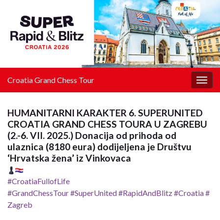
Croatia Grand Chess Tour
Togg
navig
HUMANITARNI KARAKTER 6. SUPERUNITED
CROATIA GRAND CHESS TOURA U ZAGREBU
(2.-6. VII. 2025.) Donacija od prihoda od
ulaznica (8180 eura) dodijeljena je Društvu
‘Hrvatska žena’ iz Vinkovaca
#CroatiaFullofLife
#GrandChessTour
#SuperUnited
#RapidAndBlitz
#Croatia
#
Zagreb