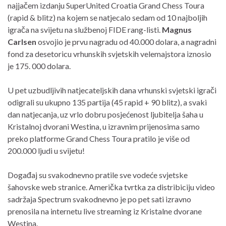
najjačem izdanju SuperUnited Croatia Grand Chess Toura
(rapid & blitz) na kojem se natjecalo sedam od 10 najboljih
igrača na svijetu na službenoj FIDE rang-listi.
Magnus
Carlsen
osvojio je prvu nagradu od 40.000 dolara, a nagradni
fond za desetoricu vrhunskih svjetskih velemajstora iznosio
je 175. 000 dolara.
U pet uzbudljivih natjecateljskih dana vrhunski svjetski igrači
odigrali su ukupno 135 partija (45 rapid + 90 blitz), a svaki
dan natjecanja, uz vrlo dobru posjećenost ljubitelja šaha u
Kristalnoj dvorani Westina, u izravnim prijenosima samo
preko platforme Grand Chess Toura pratilo je više od
200.000 ljudi u svijetu!
Događaj su svakodnevno pratile sve vodeće svjetske
šahovske web stranice. Američka tvrtka za distribiciju video
sadržaja Spectrum svakodnevno je po pet sati izravno
prenosila na internetu live streaming iz Kristalne dvorane
Westina.