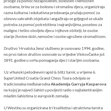
priloge za pomoć nezaposlenim, bolesnim i nemoćnim
osobama, brinu se za bolesnu i siromašnu djecu, organiziraju
razna kulturna i edukativna predavanja, pružaju pomoć za
obnovu sakralnih objekata i angažiraju se gdjegod se ukaže
potreba za pomoć potrebitima i najranjivijima, posebno za
maligno i teško oboljelu djecu i njihove obitelji, te osobe
starije životne dobi, nemoćne i osobe ugrožene siromaštvom.
Društvo ‘Hrvatska žena’ službeno je osnovano 1994. godine,
no prvo takvo društvo osnovale su vrijedne Vinkovčanke još
1891. godine u svrhu pomaganja djeci i starijim osobama.
Uz vrhunski petodnevni rapid & blitz turnir, u vrijeme 6.
SuperUnited Croatia Grand Chess Toura odvijala se
tradicionalna međunarodna
Akademija Garryja Kasparova
na kojoj je najveći šahist u povijesti radio s najtalentiranijim
mladim šahistima iz europskih zemalja.
U Westinu su organizirana tri kvalitetna i atraktivna turnira