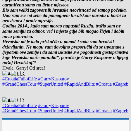
ograničena samo na ljetne mjesece.
Bio sam veliki zagovornik hrvatske neovisnosti od samog početka.
Dao sam sve od sebe da pomognem hrvatskom narodu u borbi za
neovisnost i protiv agresije.
Godine 2014., kada sam morao napustiti Rusiju, tražio sam ne
samo zemlju za odmor, već i mjesto gdje bih mogao živjeti i dobiti
novu putovnicu.
Hrvatska mi je tada priskočila u pomoć i sada sam hrvatski
državljanin. Ne mogu vam dovoljno preporučiti da se upoznate s
ljepotom ove zemlje i da sami iskusite sve pogodnosti gostoprimstva
koje Hrvatska može ponuditi”, poručio je Garry Kasparov o lijepoj
našoj Hrvatskoj!”
Hvala, Garry! Od srca!
#CroatiaFullofLife
#GarryKasparov
#GrandChessTour
#SuperUnited
#RapidAndBlitz
#Croatia
#Zagreb
#CroatiaFullofLife
#GarryKasparov
#GrandChessTour
#SuperUnited
#RapidAndBlitz
#Croatia
#Zagreb