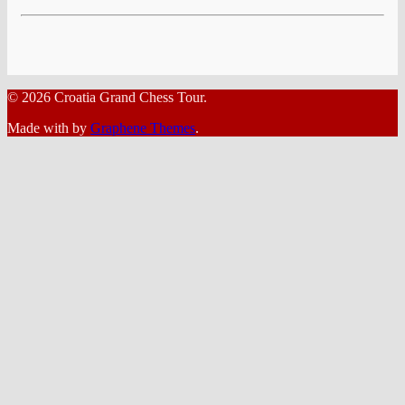
© 2026 Croatia Grand Chess Tour.
Made with
by
Graphene Themes
.