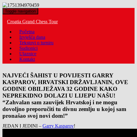
Toggle navigation
Croatia Grand Chess Tour
Početna
Izvješća dana
Tekstovi o turniru
Sudionici
Ulaznice
Kontakt
NAJVEĆI ŠAHIST U POVIJESTI GARRY
KASPAROV, HRVATSKI DRŽAVLJANIN, OVE
GODINE OBILJEŽAVA 32 GODINE KAKO
NEPREKIDNO DOLAZI U LIJEPU NAŠU!
“Zahvalan sam zauvijek Hrvatskoj i ne mogu
dovoljno preporučiti tu divnu zemlju u kojoj sam
pronašao svoj novi dom!”
JEDAN I JEDINI –
Garry Kasparov
!