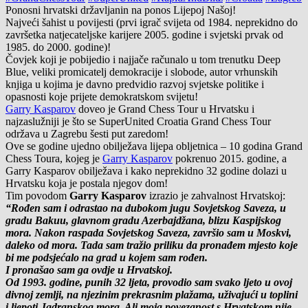
Ponosni hrvatski državljanin na ponos Lijepoj Našoj!
Najveći šahist u povijesti (prvi igrač svijeta od 1984. neprekidno do
završetka natjecateljske karijere 2005. godine i svjetski prvak od
1985. do 2000. godine)!
Čovjek koji je pobijedio i najjače računalo u tom trenutku Deep
Blue, veliki promicatelj demokracije i slobode, autor vrhunskih
knjiga u kojima je davno predvidio razvoj svjetske politike i
opasnosti koje prijete demokratskom svijetu!
Garry Kasparov
doveo je Grand Chess Tour u Hrvatsku i
najzaslužniji je što se SuperUnited Croatia Grand Chess Tour
održava u Zagrebu šesti put zaredom!
Ove se godine ujedno obilježava lijepa obljetnica – 10 godina Grand
Chess Toura, kojeg je
Garry Kasparov
pokrenuo 2015. godine, a
Garry Kasparov obilježava i kako neprekidno 32 godine dolazi u
Hrvatsku koja je postala njegov dom!
Tim povodom
Garry Kasparov
izrazio je zahvalnost Hrvatskoj:
“Rođen sam i odrastao na dubokom jugu Sovjetskog Saveza, u
gradu Bakuu, glavnom gradu Azerbajdžana, blizu Kaspijskog
mora. Nakon raspada Sovjetskog Saveza, završio sam u Moskvi,
daleko od mora. Tada sam tražio priliku da pronađem mjesto koje
bi me podsjećalo na grad u kojem sam rođen.
I pronašao sam ga ovdje u Hrvatskoj.
Od 1993. godine, punih 32 ljeta, provodio sam svako ljeto u ovoj
divnoj zemlji, na njezinim prekrasnim plažama, uživajući u toplini
i ljepoti Jadranskog mora. Ali moja povezanost s Hrvatskom nije