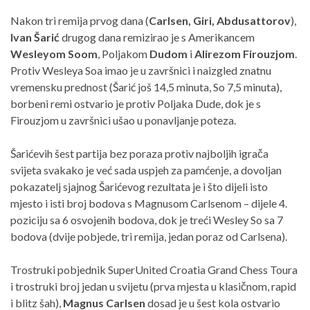
Nakon tri remija prvog dana (
Carlsen, Giri, Abdusattorov
),
Ivan Šarić
drugog dana remizirao je s Amerikancem
Wesleyom Soom
, Poljakom
Dudom
i
Alirezom Firouzjom
.
Protiv Wesleya Soa imao je u završnici i naizgled znatnu
vremensku prednost (Šarić još 14,5 minuta, So 7,5 minuta),
borbeni remi ostvario je protiv Poljaka Dude, dok je s
Firouzjom u završnici ušao u ponavljanje poteza.
Šarićevih šest partija bez poraza protiv najboljih igrača
svijeta svakako je već sada uspjeh za pamćenje, a dovoljan
pokazatelj sjajnog Šarićevog rezultata je i što dijeli isto
mjesto i isti broj bodova s Magnusom Carlsenom – dijele 4.
poziciju sa 6 osvojenih bodova, dok je treći Wesley So sa 7
bodova (dvije pobjede, tri remija, jedan poraz od Carlsena).
Trostruki pobjednik SuperUnited Croatia Grand Chess Toura
i trostruki broj jedan u svijetu (prva mjesta u klasičnom, rapid
i blitz šah),
Magnus Carlsen
dosad je u šest kola ostvario