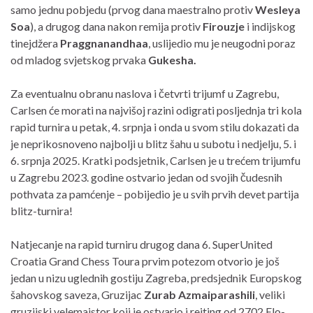
samo jednu pobjedu (prvog dana maestralno protiv
Wesleya
Soa
), a drugog dana nakon remija protiv
Firouzje
i indijskog
tinejdžera
Praggnanandhaa
, uslijedio mu je neugodni poraz
od mladog svjetskog prvaka
Gukesha.
Za eventualnu obranu naslova i četvrti trijumf u Zagrebu,
Carlsen će morati na najvišoj razini odigrati posljednja tri kola
rapid turnira u petak, 4. srpnja i onda u svom stilu dokazati da
je neprikosnoveno najbolji u blitz šahu u subotu i nedjelju, 5. i
6. srpnja 2025. Kratki podsjetnik, Carlsen je u trećem trijumfu
u Zagrebu 2023. godine ostvario jedan od svojih čudesnih
pothvata za pamćenje – pobijedio je u svih prvih devet partija
blitz-turnira!
Natjecanje na rapid turniru drugog dana 6. SuperUnited
Croatia Grand Chess Toura prvim potezom otvorio je još
jedan u nizu uglednih gostiju Zagreba, predsjednik Europskog
šahovskog saveza, Gruzijac
Zurab Azmaiparashili
, veliki
gruzijski velemajstor koji je ostvario i rejting od 2702 Elo-