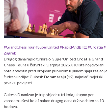
#GrandChessTour
#SuperUnited
#RapidAndBlitz
#Croatia
#
Zagreb
Drugog dana rapid turnira
6. SuperUnited Croatia Grand
Chess Toura
u četvrtak, 3. srpnja 2025. u Kristalnoj dvorani
hotela Westin pred brojnom publikom u punom sjaju zasjao je
čudesni Indijac
Gukesh Dommaraju
(19), najmlađi svjetski
prvak u povijesti.
Gukesh D nanizao je tri pobjede u tri kola, ukupno pet
zaredom u šest kola i nakon drugog dana drži vodstvo sa 10
bodova.