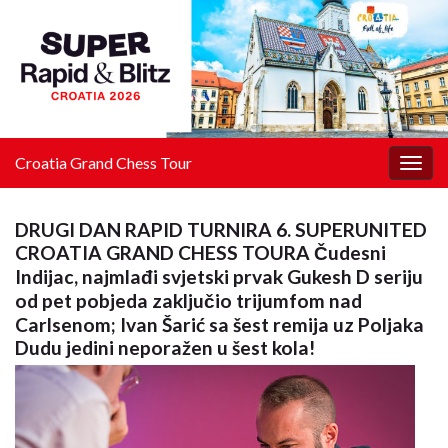
Croatia Grand Chess Tour
Togg
navig
DRUGI DAN RAPID TURNIRA 6. SUPERUNITED
CROATIA GRAND CHESS TOURA Čudesni
Indijac, najmlađi svjetski prvak Gukesh D seriju
od pet pobjeda zaključio trijumfom nad
Carlsenom; Ivan Šarić sa šest remija uz Poljaka
Dudu jedini neporažen u šest kola!