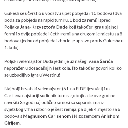
Gukesh se učvrstio u vodstvu s pet pobjeda i 10 bodova (dva
boda za pobjedu na rapid turniru, 1 bod za remi) ispred
Poljaka
Jana-Krzysztofa Dude
koji također igra u sjajnoj
formi i s dvije pobjede i četiri remija na drugom je mjestu sa 8
bodova (jednu od pobjeda izborio je upravo protiv Gukesha u
1. kolu).
Poljski velemajstor Duda jedini je uz našeg
Ivana Šarića
neporažen u dosadašnjih šest kola, što također govori koliko
se uzbudljivo igra u Westinu!
Najbolji hrvatski velemajstor (61. na FIDE ljestvici) i uz
Carlsena najstariji sudionik turnira (obojica će ove godine
navršiti 35 godina) odlično se nosi sa suparnicima iz
svjetskog vrha i izborio je šest remija, pa dijeli 4. mjesto sa 6
bodova s
Magnusom Carlsenom
i Nizozemcem
Anishom
Girijem
.