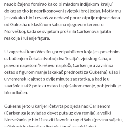
neuobičajeno forsirao kako bi mladom indijskom ‘kralju’
dokazao tko je neprikosnoveni svjetski broj jedan. Motiv mu
je svakako bio i revanš za nedavni poraz otprije mjesec dana
od Gukesha u klasičnom šahu na njegovom terenu, u
Norveškoj, kada se svijetom proširila Carlsenova ljutita
reakcija i rušenje figura.
U zagrebačkom Westinu, pred publikom koja je s posebnim
uzbuđenjem čekala dvoboj dva ‘kralja’ svjetskog šaha, u
pravom napetom ‘kreševu’ na ploči, Carlsen je u završnici
ostao s figurom manje (skakač prednosti za Gukesha), ušao i
u vremenski cajtnot s dvije minute zaostatka, a kad je u
završnici u 49. potezu ostao i s pješakom manje, pobjednik je
bio odlučen.
Gukeshu je to u karijeri četvrta pobjeda nad Carlsenom
(Carlsen ga je svladao devet puta uz dva remija), a veliki
Norvežanin je bio i izraziti favorit u rapid šahu (prvi na svijetu,
a Gukesh je deveti na ljestvici igrača rapid šaha).