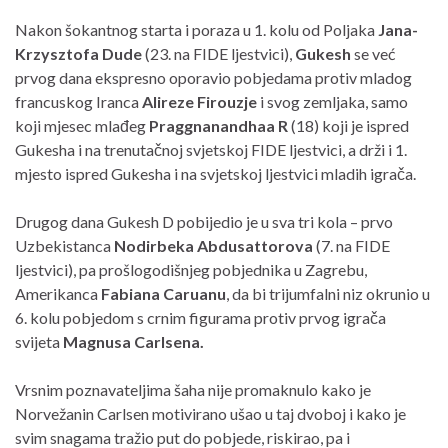
Nakon šokantnog starta i poraza u 1. kolu od Poljaka
Jana-
Krzysztofa Dude
(23. na FIDE ljestvici),
Gukesh
se već
prvog dana ekspresno oporavio pobjedama protiv mladog
francuskog Iranca
Alireze Firouzje
i svog zemljaka, samo
koji mjesec mlađeg
Praggnanandhaa R
(18) koji je ispred
Gukesha i na trenutačnoj svjetskoj FIDE ljestvici, a drži i 1.
mjesto ispred Gukesha i na svjetskoj ljestvici mladih igrača.
Drugog dana Gukesh D pobijedio je u sva tri kola – prvo
Uzbekistanca
Nodirbeka Abdusattorova
(7. na FIDE
ljestvici), pa prošlogodišnjeg pobjednika u Zagrebu,
Amerikanca
Fabiana Caruanu
, da bi trijumfalni niz okrunio u
6. kolu pobjedom s crnim figurama protiv prvog igrača
svijeta
Magnusa Carlsena.
Vrsnim poznavateljima šaha nije promaknulo kako je
Norvežanin Carlsen motivirano ušao u taj dvoboj i kako je
svim snagama tražio put do pobjede, riskirao, pa i