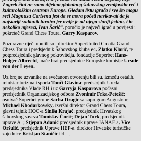
Zagreb čini ne samo dijelom globalnog šahovskog zemljovida već i
kulturološkim centrom Europe. Gledam listu igrača i sve što mogu
reći Magnusu Carlsenu jest da se mora početi navikavati da je
najstariji sudionik turnira jer ovdje je od njega stariji jedino, i to
nekoliko mjeseci, Ivan Šarić“
, poručio je najveći igrač u povijesti i
pokretač Grand Chess Toura,
Garry Kasparov.
Pozdravne riječi uputili su i direktor SuperUnited Croatia Grand
Chess Toura i predsjednik Šahovskog kluba e4,
Zlatko Klarić
, te
potpredsjednik glavnog pokrovitelja, fondacije Superbet
Hans-
Holger Albrecht
, inače brat predsjednice Europske komisije
Ursule
von der Leyen.
Uz brojne uzvanike na svečanom otvorenju bili su, između ostalih,
ministar turizma i sporta
Tonči Glavina
; predstojnik Ureda
predsjednika Vlade RH i uz
Garryja Kasparova
počasni
predsjednik Organizacijskog odbora
Zvonimir Frka-Petešić
;
osnivač Superbet grupe
Sacha Dragić
sa suprugom Augustom;
Michael Khodarkovsky
, izvršni direktor Grand Chess Toura,
glavni tajnik HOO-a
Siniša Krajač
; predsjednik Hrvatskog
šahovskog saveza
Tomislav Ćorić
;
Dejan Turk
, predsjednik
uprave A1;
Stjepan Adanić
predsjednik uprave JANAF-a,
Vice
Oršulić
, predsjednik Uprave HEP-a, direktor Hrvatske turističke
zajednice
Kristjan Staničić
itd…,