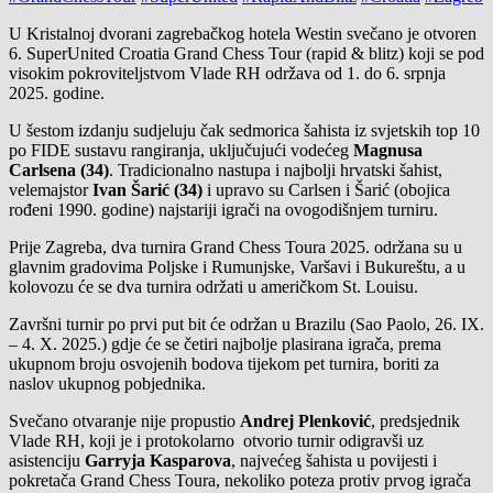
U Kristalnoj dvorani zagrebačkog hotela Westin svečano je otvoren
6. SuperUnited Croatia Grand Chess Tour (rapid & blitz) koji se pod
visokim pokroviteljstvom Vlade RH održava od 1. do 6. srpnja
2025. godine.
U šestom izdanju sudjeluju čak sedmorica šahista iz svjetskih top 10
po FIDE sustavu rangiranja, uključujući vodećeg
Magnusa
Carlsena (34)
. Tradicionalno nastupa i najbolji hrvatski šahist,
velemajstor
Ivan Šarić (34)
i upravo su Carlsen i Šarić (obojica
rođeni 1990. godine) najstariji igrači na ovogodišnjem turniru.
Prije Zagreba, dva turnira Grand Chess Toura 2025. održana su u
glavnim gradovima Poljske i Rumunjske, Varšavi i Bukureštu, a u
kolovozu će se dva turnira održati u američkom St. Louisu.
Završni turnir po prvi put bit će održan u Brazilu (Sao Paolo, 26. IX.
– 4. X. 2025.) gdje će se četiri najbolje plasirana igrača, prema
ukupnom broju osvojenih bodova tijekom pet turnira, boriti za
naslov ukupnog pobjednika.
Svečano otvaranje nije propustio
Andrej Plenković
, predsjednik
Vlade RH, koji je i protokolarno otvorio turnir odigravši uz
asistenciju
Garryja Kasparova
, najvećeg šahista u povijesti i
pokretača Grand Chess Toura, nekoliko poteza protiv prvog igrača