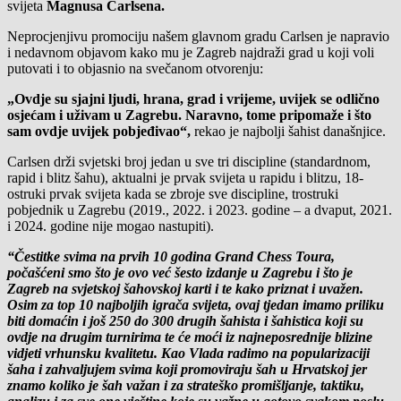
svijeta
Magnusa Carlsena.
Neprocjenjivu promociju našem glavnom gradu Carlsen je napravio
i nedavnom objavom kako mu je Zagreb najdraži grad u koji voli
putovati i to objasnio na svečanom otvorenju:
„Ovdje su sjajni ljudi, hrana, grad i vrijeme, uvijek se odlično
osjećam i uživam u Zagrebu. Naravno, tome pripomaže i što
sam ovdje uvijek pobjeđivao“,
rekao je najbolji šahist današnjice.
Carlsen drži svjetski broj jedan u sve tri discipline (standardnom,
rapid i blitz šahu), aktualni je prvak svijeta u rapidu i blitzu, 18-
ostruki prvak svijeta kada se zbroje sve discipline, trostruki
pobjednik u Zagrebu (2019., 2022. i 2023. godine – a dvaput, 2021.
i 2024. godine nije mogao nastupiti).
“Čestitke svima na prvih 10 godina Grand Chess Toura,
počašćeni smo što je ovo već šesto izdanje u Zagrebu i što je
Zagreb na svjetskoj šahovskoj karti i te kako priznat i uvažen.
Osim za top 10 najboljih igrača svijeta, ovaj tjedan imamo priliku
biti domaćin i još 250 do 300 drugih šahista i šahistica koji su
ovdje na drugim turnirima te će moći iz najneposrednije blizine
vidjeti vrhunsku kvalitetu. Kao Vlada radimo na popularizaciji
šaha i zahvaljujem svima koji promoviraju šah u Hrvatskoj jer
znamo koliko je šah važan i za strateško promišljanje, taktiku,