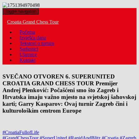
Toggle navigation
Croatia Grand Chess Tour
Početna
Izvješća dana
Tekstovi o turniru
Sudionici
Ulaznice
Kontakt
SVEČANO OTVOREN 6. SUPERUNITED
CROATIA GRAND CHESS TOUR Premijer
Andrej Plenković: Počašćeni smo što Zagreb i
Hrvatska imaju važno mjesto na svjetskoj šahovskoj
karti; Garry Kasparov: Ovaj turnir Zagreb čini i
kulturološkim centrom Europe
#CroatiaFullofLife
#GrandChessTour
#SuperUnited
#RapidAndBlitz
#Croatia
#Zagreb