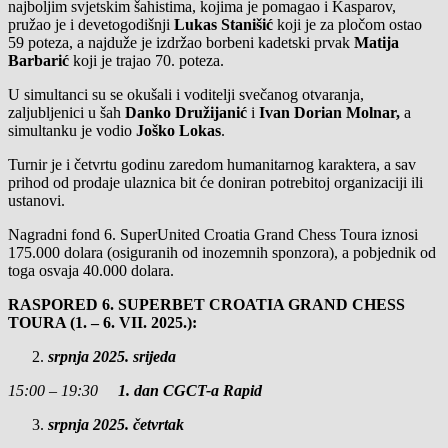
najboljim svjetskim šahistima, kojima je pomagao i Kasparov,
pružao je i devetogodišnji
Lukas Stanišić
koji je za pločom ostao
59 poteza, a najduže je izdržao borbeni kadetski prvak
Matija
Barbarić
koji je trajao 70. poteza.
U simultanci su se okušali i voditelji svečanog otvaranja,
zaljubljenici u šah
Danko Družijanić
i
Ivan Dorian Molnar,
a
simultanku je vodio
Joško Lokas
.
Turnir je i četvrtu godinu zaredom humanitarnog karaktera, a sav
prihod od prodaje ulaznica bit će doniran potrebitoj organizaciji ili
ustanovi.
Nagradni fond 6. SuperUnited Croatia Grand Chess Toura iznosi
175.000 dolara (osiguranih od inozemnih sponzora), a pobjednik od
toga osvaja 40.000 dolara.
RASPORED 6. SUPERBET CROATIA GRAND CHESS
TOURA (1. – 6. VII. 2025.):
srpnja 2025. srijeda
15:00 – 19:30
1. dan CGCT-a Rapid
srpnja 2025. četvrtak