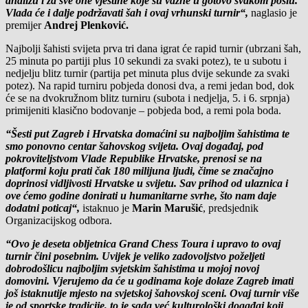
analizu i za sve one vještine koje su važne u gotovo svakom poslu.
Vlada će i dalje podržavati šah i ovaj vrhunski turnir“,
naglasio je
premijer
Andrej Plenković.
Najbolji šahisti svijeta prva tri dana igrat će rapid turnir (ubrzani šah,
25 minuta po partiji plus 10 sekundi za svaki potez), te u subotu i
nedjelju blitz turnir (partija pet minuta plus dvije sekunde za svaki
potez). Na rapid turniru pobjeda donosi dva, a remi jedan bod, dok
će se na dvokružnom blitz turniru (subota i nedjelja, 5. i 6. srpnja)
primijeniti klasično bodovanje – pobjeda bod, a remi pola boda.
“Šesti put Zagreb i Hrvatska domaćini su najboljim šahistima te
smo ponovno centar šahovskog svijeta. Ovaj događaj, pod
pokroviteljstvom Vlade Republike Hrvatske, prenosi se na
platformi koju prati čak 180 milijuna ljudi, čime se značajno
doprinosi vidljivosti Hrvatske u svijetu. Sav prihod od ulaznica i
ove ćemo godine donirati u humanitarne svrhe, što nam daje
dodatni poticaj“,
istaknuo je
Marin Marušić
, predsjednik
Organizacijskog odbora.
“Ovo je deseta obljetnica Grand Chess Toura i upravo to ovaj
turnir čini posebnim. Uvijek je veliko zadovoljstvo poželjeti
dobrodošlicu najboljim svjetskim šahistima u mojoj novoj
domovini. Vjerujemo da će u godinama koje dolaze Zagreb imati
još istaknutije mjesto na svjetskoj šahovskoj sceni. Ovaj turnir više
je od sportske tradicije, to je sada već kulturološki događaj koji