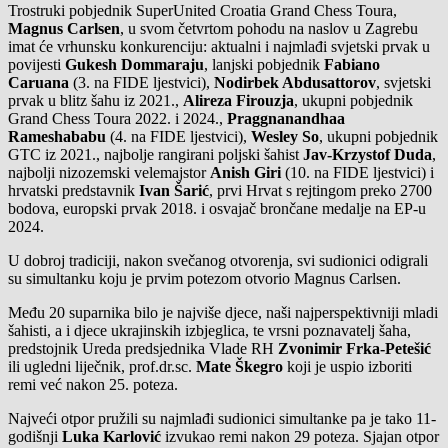
Trostruki pobjednik SuperUnited Croatia Grand Chess Toura,
Magnus Carlsen
, u svom četvrtom pohodu na naslov u Zagrebu
imat će vrhunsku konkurenciju: aktualni i najmlađi svjetski prvak u
povijesti
Gukesh Dommaraju
, lanjski pobjednik
Fabiano
Caruana
(3. na FIDE ljestvici),
Nodirbek Abdusattorov
, svjetski
prvak u blitz šahu iz 2021.,
Alireza Firouzja
, ukupni pobjednik
Grand Chess Toura 2022. i 2024.,
Praggnanandhaa
Rameshababu
(4. na FIDE ljestvici),
Wesley So
, ukupni pobjednik
GTC iz 2021., najbolje rangirani poljski šahist
Jav-Krzystof Duda
,
najbolji nizozemski velemajstor
Anish Giri
(10. na FIDE ljestvici) i
hrvatski predstavnik
Ivan Šarić
, prvi Hrvat s rejtingom preko 2700
bodova, europski prvak 2018. i osvajač brončane medalje na EP-u
2024.
U dobroj tradiciji, nakon svečanog otvorenja, svi sudionici odigrali
su simultanku koju je prvim potezom otvorio Magnus Carlsen.
Među 20 suparnika bilo je najviše djece, naši najperspektivniji mladi
šahisti, a i djece ukrajinskih izbjeglica, te vrsni poznavatelj šaha,
predstojnik Ureda predsjednika Vlade RH
Zvonimir Frka-Petešić
ili ugledni liječnik, prof.dr.sc.
Mate Škegro
koji je uspio izboriti
remi već nakon 25. poteza.
Najveći otpor pružili su najmlađi sudionici simultanke pa je tako 11-
godišnji
Luka Karlović
izvukao remi nakon 29 poteza. Sjajan otpor