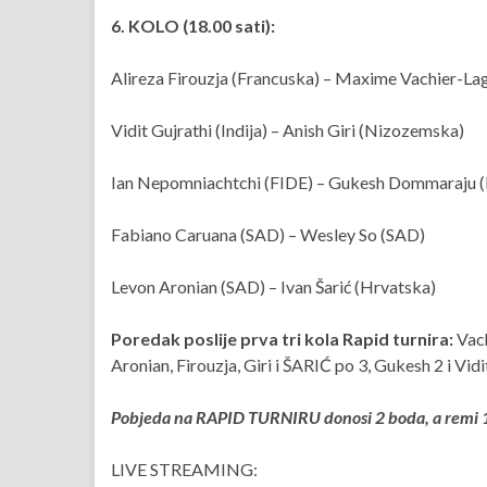
6. KOLO (18.00 sati):
Alireza Firouzja (Francuska) – Maxime Vachier-La
Vidit Gujrathi (Indija) – Anish Giri (Nizozemska)
Ian Nepomniachtchi (FIDE) – Gukesh Dommaraju (I
Fabiano Caruana (SAD) – Wesley So (SAD)
Levon Aronian (SAD) – Ivan Šarić (Hrvatska)
Poredak poslije prva tri kola Rapid turnira:
Vach
Aronian, Firouzja, Giri i ŠARIĆ po 3, Gukesh 2 i Vid
Pobjeda na RAPID TURNIRU donosi 2 boda, a remi 1
LIVE STREAMING: