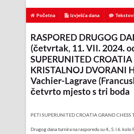
Početna
Izvješća dana
Tekstovi
RASPORED DRUGOG DAN
(četvrtak, 11. VII. 2024. o
SUPERUNITED CROATIA
KRISTALNOJ DVORANI 
Vachier-Lagrave (Francuska
četvrto mjesto s tri boda
PETI SUPERUNITED CROATIA GRAND CHESS TOUR n
Drugog dana turnira na rasporedu su 4., 5. i 6. k