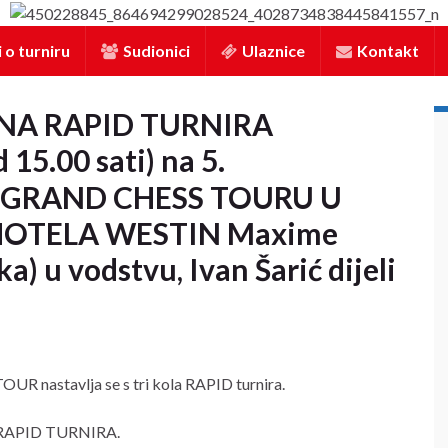
 o turniru
Sudionici
Ulaznice
Kontakt
A RAPID TURNIRA
d 15.00 sati) na 5.
 GRAND CHESS TOURU U
HOTELA WESTIN Maxime
) u vodstvu, Ivan Šarić dijeli
astavlja se s tri kola RAPID turnira.
olo RAPID TURNIRA.