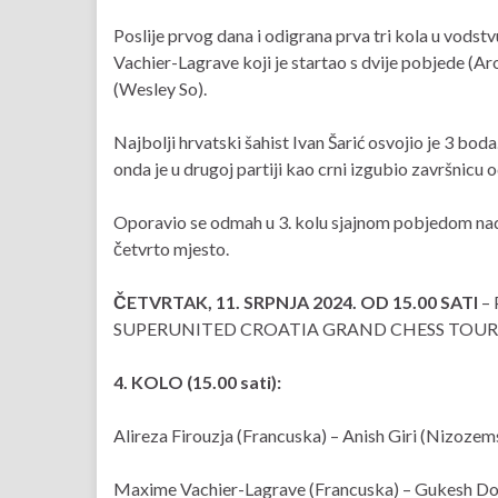
Poslije prvog dana i odigrana prva tri kola u vods
Vachier-Lagrave koji je startao s dvije pobjede (A
(Wesley So).
Najbolji hrvatski šahist Ivan Šarić osvojio je 3 bo
onda je u drugoj partiji kao crni izgubio završnicu 
Oporavio se odmah u 3. kolu sjajnom pobjedom nad
četvrto mjesto.
ČETVRTAK, 11. SRPNJA 2024. OD 15.00 SATI
–
SUPERUNITED CROATIA GRAND CHESS TOUR
4. KOLO (15.00 sati):
Alireza Firouzja (Francuska) – Anish Giri (Nizozem
Maxime Vachier-Lagrave (Francuska) – Gukesh Do