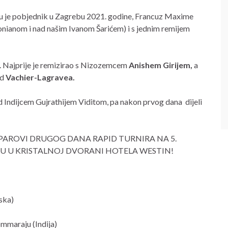
tvu je pobjednik u Zagrebu 2021. godine, Francuz Maxime
ronianom i nad našim Ivanom Šarićem) i s jednim remijem
da. Najprije je remizirao s Nizozemcem
Anishem Girijem,
a
od
Vachier-Lagravea.
 Indijcem Gujrathijem Viditom, pa nakon prvog dana dijeli
 PAROVI DRUGOG DANA RAPID TURNIRA NA 5.
U U KRISTALNOJ DVORANI HOTELA WESTIN!
ska)
mmaraju (Indija)