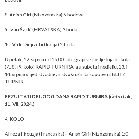
8.
Anish Giri
(Nizozemska) 5 bodova
9.
Ivan Šarić
(HRVATSKA) 3 boda
10.
Vidit Gujrathi
(Indija) 2 boda
U petak, 12. srpnja od 15.00 sati igraju se posljednja tri kola
(7., 8. i 9. kolo) RAPID TURNIRA, a u subotu i nedjelju, 13. i
14. srpnja slijedi dvodnevni dvokružni brzopotezni BLITZ
TURNIR.
REZULTATI DRUGOG DANA RAPID TURNIRA (četvrtak,
11. VII. 2024.)
4. KOLO:
Alireza Firouzja (Francuska) – Anish Giri (Nizozemska) 1:0