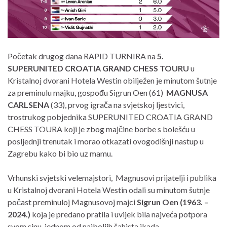
Početak drugog dana RAPID TURNIRA na
5.
SUPERUNITED CROATIA GRAND CHESS TOURU
u
Kristalnoj dvorani Hotela Westin obilježen je minutom šutnje
za preminulu majku, gospođu Sigrun Oen (61)
MAGNUSA
CARLSENA
(33), prvog igrača na svjetskoj ljestvici,
trostrukog pobjednika SUPERUNITED CROATIA GRAND
CHESS TOURA koji je zbog majčine borbe s bolešću u
posljednji trenutak i morao otkazati ovogodišnji nastup u
Zagrebu kako bi bio uz mamu.
Vrhunski svjetski velemajstori, Magnusovi prijatelji i publika
u Kristalnoj dvorani Hotela Westin odali su minutom šutnje
počast preminuloj Magnusovoj majci
Sigrun Oen (1963. –
2024.)
koja je predano pratila i uvijek bila najveća potpora
svom sinu, jednom od najboljih šahista ikada.