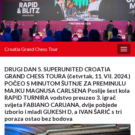
Croatia Grand Chess Tour
Togg
navig
DRUGI DAN 5. SUPERUNITED CROATIA
GRAND CHESS TOURA (četvrtak, 11. VII. 2024.)
POČEO S MINUTOM ŠUTNJE ZA PREMINULU
MAJKU MAGNUSA CARLSENA Poslije šest kola
RAPID TURNIRA vodstvo preuzeo 3. igrač
svijeta FABIANO CARUANA, dvije pobjede
izborio i mladi GUKESH D, a IVAN ŠARIĆ s tri
poraza ostao bez bodova