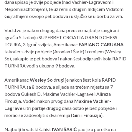
dana upisao je dvije pobjede (nad Vachier-Lagraveom i
Nepomniachtchijem), te uz remi s drugim Indijcem Vidatom
Gujrathijem osvojio pet bodova i uključio se u borbu za vrh.
Vodstvo je nakon drugog dana preuzeo najbolje rangirani
igrač u 5. izdanju SUPERBET CROATIA GRAND CHESS
TOURA, 3. igrač svijeta, Amerikanac
FABIANO CARUANA
također s dvije pobjede (Aronian i Šarić) i remijem (Wesley
So), sakupio je pet bodova i nakon šest odigranih kola RAPID
TURNIRA vodi s ukupno 9 bodova.
Amerikanac
Wesley So
drugi je nakon šest kola RAPID
TURNIRA sa 8 bodova, a slijede na trećem mjestu sa 7
bodova Gukesh D, Maxime Vachier-Lagrave i Alireza
Firouzja. Vodeći nakon prvog dana
Maxime Vachier-
Lagrave
u tri partije drugog dana ostao je bez pobjede i
morao se zadovoljiti s dva remija (
Giri i Firouzja
).
Najbolji hrvatski šahist
IVAN ŠARIĆ
pao je u poretku na