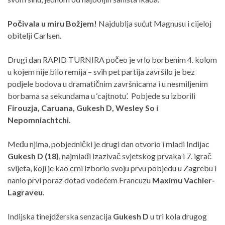
Počivala u miru Božjem!
Najdublja sućut Magnusu i cijeloj
obitelji Carlsen.
Drugi dan RAPID TURNIRA počeo je vrlo borbenim 4. kolom
u kojem nije bilo remija – svih pet partija završilo je bez
podjele bodova u dramatičnim završnicama i u nesmiljenim
borbama sa sekundama u ‘cajtnotu’. Pobjede su izborili
Firouzja, Caruana, Gukesh D, Wesley So i
Nepomniachtchi.
Među njima, pobjednički je drugi dan otvorio i mladi Indijac
Gukesh D (18)
, najmlađi izazivač svjetskog prvaka i 7. igrač
svijeta, koji je kao crni izborio svoju prvu pobjedu u Zagrebu i
nanio prvi poraz dotad vodećem Francuzu
Maximu Vachier-
Lagraveu.
Indijska tinejdžerska senzacija
Gukesh D
u tri kola drugog