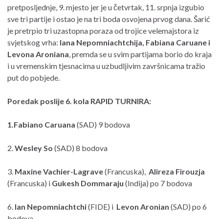
pretposljednje, 9. mjesto jer je u četvrtak, 11. srpnja izgubio
sve tri partije i ostao je na tri boda osvojena prvog dana. Šarić
je pretrpio tri uzastopna poraza od trojice velemajstora iz
svjetskog vrha:
Iana Nepomniachtchija, Fabiana Caruane i
Levona Aroniana
, premda se u svim partijama borio do kraja
i u vremenskim tjesnacima u uzbudljivim završnicama tražio
put do pobjede.
Poredak poslije 6. kola RAPID TURNIRA:
1.Fabiano Caruana
(SAD) 9 bodova
2.
Wesley So
(SAD) 8 bodova
3.
Maxine Vachier-Lagrave
(Francuska),
Alireza Firouzja
(Francuska) i
Gukesh Dommaraju
(Indija) po 7 bodova
6.
Ian Nepomniachtchi
(FIDE) i
Levon Aronian
(SAD) po 6
bodova