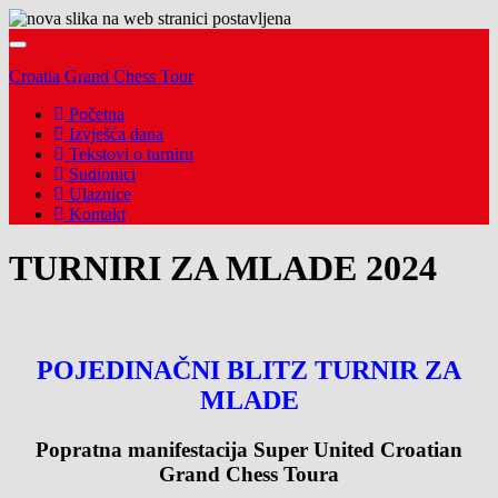
Toggle
navigation
Croatia Grand Chess Tour
Početna
Izvješća dana
Tekstovi o turniru
Sudionici
Ulaznice
Kontakt
TURNIRI ZA MLADE 2024
POJEDINAČNI BLITZ TURNIR ZA
MLADE
Popratna manifestacija Super United Croatian
Grand Chess Toura