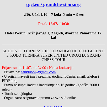
cgct.eu / g
randchesstour.org
U16, U13, U10 – 7 kola 5 min + 3 sec
Petak 12.07. 10:30
Hotel Westin, Kršnjavoga 1, Zagreb, dvorana Panorama 17.
kat
SUDIONICI TURNIRA U16 I U13 MOGU OD 15:00 GLEDATI
3. KOLO TURNIRA SUPER UNITED CROATIA GRAND
CHESS TOUR
Prijave su do 11.07. do 24:00 / Nema kotizacije
· Prijave na:
sahklube4@gmail.com
· U prijavi navesti ime i prezime, godinu rođenja, email, telefon i
FIDE broj
· Pravo nastupa: kadeti i kadetkinje do 16 godina (godište 2008 i
mlađi)
· Turnir se rejtingira
· Organizator osigurava opremu za sve sudionike