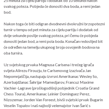
25 minuta za cijelu partiju i dodatak od 10 sekundi nakon
svakog poteza. Pobjeda će donositi dva boda, a remi jedan
bod.
Nakon toga će biti odigran dvodnevni dvokružni brzopotezni
turnir u tempu od pet minuta za cijelu partiju i dodatak od
dvije sekunde poslije svakog poteza, pri čemu će pobjeda
donositi jedan bod, a remi pola boda. Konačan redoslijed bit
će određen na temelju ukupnog broja osvojenih bodova na
oba turnira.
Uz svjetskog prvaka Magnusa Carlsena i trećeg igrača
svijeta Alirezu Firouzju, te Carlsenovog izazivača Jan
Nepomnjaščija, nastupaju izvrsni Amerikanac Wesley So,
Azerbajdžanac Šahrijar Mamedjarov, Francuz Maxime
Vachier-Lagrave (prošlogodišnji pobjednik Croatia Grand
Chess Toura), Amerikanac Leinier Dominguez Perez,
Nizozemac Jorden Van Foreest, bivši svjetski prvak Bugarin
Veselin Topalov i naš najbolji velemajstor Ivan Šarić s