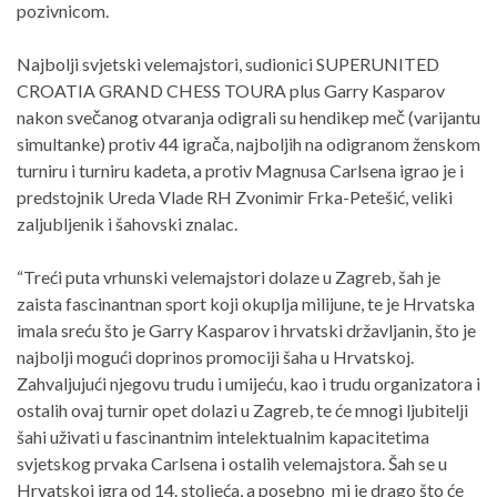
pozivnicom.
Najbolji svjetski velemajstori, sudionici SUPERUNITED
CROATIA GRAND CHESS TOURA plus Garry Kasparov
nakon svečanog otvaranja odigrali su hendikep meč (varijantu
simultanke) protiv 44 igrača, najboljih na odigranom ženskom
turniru i turniru kadeta, a protiv Magnusa Carlsena igrao je i
predstojnik Ureda Vlade RH Zvonimir Frka-Petešić, veliki
zaljubljenik i šahovski znalac.
“Treći puta vrhunski velemajstori dolaze u Zagreb, šah je
zaista fascinantnan sport koji okuplja milijune, te je Hrvatska
imala sreću što je Garry Kasparov i hrvatski državljanin, što je
najbolji mogući doprinos promociji šaha u Hrvatskoj.
Zahvaljujući njegovu trudu i umijeću, kao i trudu organizatora i
ostalih ovaj turnir opet dolazi u Zagreb, te će mnogi ljubitelji
šahi uživati u fascinantnim intelektualnim kapacitetima
svjetskog prvaka Carlsena i ostalih velemajstora. Šah se u
Hrvatskoj igra od 14. stoljeća, a posebno mi je drago što će