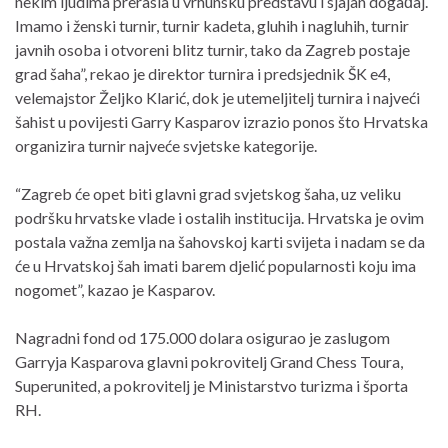
nekim ljudima prerasla u vrhunsku predstavu i sjajan događaj.
Imamo i ženski turnir, turnir kadeta, gluhih i nagluhih, turnir
javnih osoba i otvoreni blitz turnir, tako da Zagreb postaje
grad šaha”, rekao je direktor turnira i predsjednik ŠK e4,
velemajstor Željko Klarić, dok je utemeljitelj turnira i najveći
šahist u povijesti Garry Kasparov izrazio ponos što Hrvatska
organizira turnir najveće svjetske kategorije.
“Zagreb će opet biti glavni grad svjetskog šaha, uz veliku
podršku hrvatske vlade i ostalih institucija. Hrvatska je ovim
postala važna zemlja na šahovskoj karti svijeta i nadam se da
će u Hrvatskoj šah imati barem djelić popularnosti koju ima
nogomet”, kazao je Kasparov.
Nagradni fond od 175.000 dolara osigurao je zaslugom
Garryja Kasparova glavni pokrovitelj Grand Chess Toura,
Superunited, a pokrovitelj je Ministarstvo turizma i športa
RH.