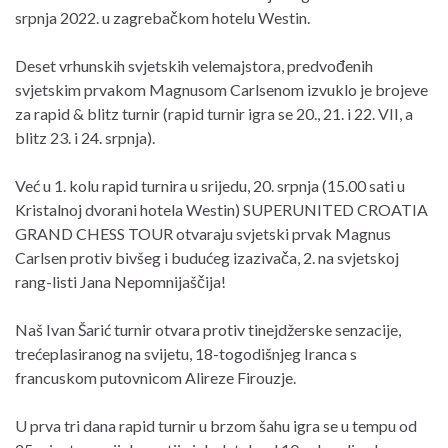
srpnja 2022. u zagrebačkom hotelu Westin.
Deset vrhunskih svjetskih velemajstora, predvođenih
svjetskim prvakom Magnusom Carlsenom izvuklo je brojeve
za rapid & blitz turnir (rapid turnir igra se 20., 21. i 22. VII, a
blitz 23. i 24. srpnja).
Već u 1. kolu rapid turnira u srijedu, 20. srpnja (15.00 sati u
Kristalnoj dvorani hotela Westin) SUPERUNITED CROATIA
GRAND CHESS TOUR otvaraju svjetski prvak Magnus
Carlsen protiv bivšeg i budućeg izazivača, 2. na svjetskoj
rang-listi Jana Nepomnijaščija!
Naš Ivan Šarić turnir otvara protiv tinejdžerske senzacije,
trećeplasiranog na svijetu, 18-togodišnjeg Iranca s
francuskom putovnicom Alireze Firouzje.
U prva tri dana rapid turnir u brzom šahu igra se u tempu od