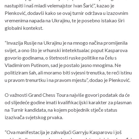
nastupiti i naš mladi velemajstor Ivan Šarić”, kazao je
Plenković, dodavši kako se ovaj turnir održava u izazovnim
vremenima napada na Ukrajinu, te je posebno istakao širi
globalni kontekst.
“Invazija Rusije na Ukrajinu je na mnogo načina promijenila
svijet, a ono što je vrhunski intetektualac poput Kasparova
govorio godinama, o štetnosti ruske politike na čelu s
Vladimirom Putinom, sad je postalo jasno mnogima. Ne
politiziram šah, ali moramo biti svjesni trenutka, te reći istinu
u pravom trenurtku i na pravom mjestu”, dodao je Plenković.
O važnosti Grand Chess Toura najviše govori podatak da će
od slijedeće godine imati kvalifikacijski karakter za plasman
na Turnir kandidata, na kojem pobjednik stječe status
izazivača svjetskog prvaka.
“Ova manifestacija je zahvaljući Garryju Kasparovu i još