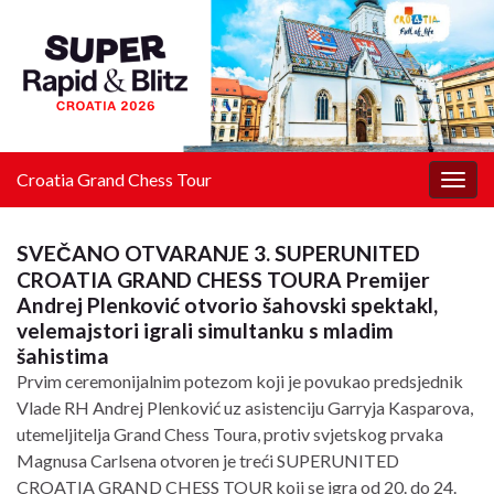
Croatia Grand Chess Tour
Togg
navig
SVEČANO OTVARANJE 3. SUPERUNITED
CROATIA GRAND CHESS TOURA Premijer
Andrej Plenković otvorio šahovski spektakl,
velemajstori igrali simultanku s mladim
šahistima
Prvim ceremonijalnim potezom koji je povukao predsjednik
Vlade RH Andrej Plenković uz asistenciju Garryja Kasparova,
utemeljitelja Grand Chess Toura, protiv svjetskog prvaka
Magnusa Carlsena otvoren je treći SUPERUNITED
CROATIA GRAND CHESS TOUR koji se igra od 20. do 24.